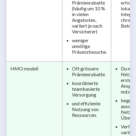
Prämienrabatte
erforde
(häufig um 10 %
lokale
in vielen
Integra
Angeboten,
chroni
variiert je nach
Betreu
Versicherer)
weniger
unnötige
Präsenzbesuche.
HMO modell
Oft grössere
Du mus
Prämienrabatte
Netzwe
ersten
koordinierte
Anspre
teambasierte
nutzen
Versorgung
begren
und effiziente
ausser
Nutzung von
Netzwe
Ressourcen.
Überwe
Verfüg
variiert