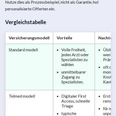
Nutze dies als Prozessbeispiel, nicht als Garantie, hol
personalisierte Offerten ein.
Vergleichstabelle
Versicherungsmodell
Vorteile
Nachteil
Standard modell
Volle Freiheit,
Üblich
jeden Arzt oder
wenig 
Spezialisten zu
Prämie
wählen
oft die
unmittelbarer
monatl
Zugang zu
Kosten 
Spezialisten.
Kanton
Telmed modell
Digitaler First
Erstkon
Access, schnelle
remote
Triage
für ma
typische
unpersö