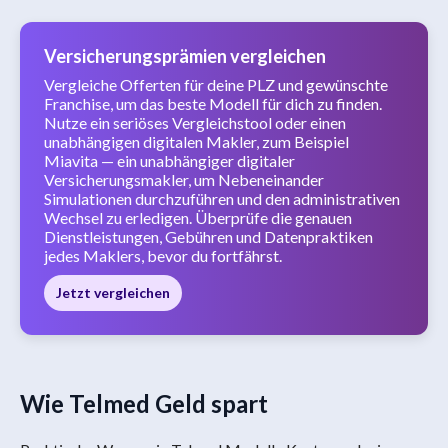
Versicherungsprämien vergleichen
Vergleiche Offerten für deine PLZ und gewünschte
Franchise, um das beste Modell für dich zu finden.
Nutze ein seriöses Vergleichstool oder einen
unabhängigen digitalen Makler, zum Beispiel
Miavita — ein unabhängiger digitaler
Versicherungsmakler, um Nebeneinander
Simulationen durchzuführen und den administrativen
Wechsel zu erledigen. Überprüfe die genauen
Dienstleistungen, Gebühren und Datenpraktiken
jedes Maklers, bevor du fortfährst.
Jetzt vergleichen
Wie Telmed Geld spart